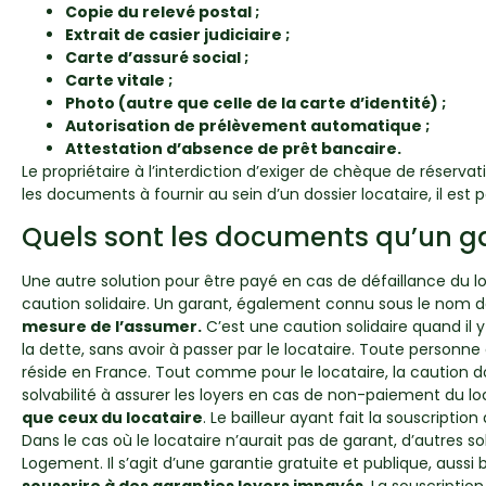
Copie du relevé postal ;
Extrait de casier judiciaire ;
Carte d’assuré social ;
Carte vitale ;
Photo (autre que celle de la carte d’identité) ;
Autorisation de prélèvement automatique ;
Attestation d’absence de prêt bancaire.
Le propriétaire à l’interdiction d’exiger de chèque de réserv
les documents à fournir au sein d’un dossier locataire, il e
Quels sont les documents qu’un ga
Une autre solution pour être payé en cas de défaillance du loc
caution solidaire. Un garant, également connu sous le nom de 
mesure de l’assumer.
C’est une caution solidaire quand il y
la dette, sans avoir à passer par le locataire. Toute personne 
réside en France. Tout comme pour le locataire, la caution do
solvabilité à assurer les loyers en cas de non-paiement du lo
que ceux du locataire
. Le bailleur ayant fait la souscripti
Dans le cas où le locataire n’aurait pas de garant, d’autres s
Logement. Il s’agit d’une garantie gratuite et publique, auss
souscrire à des garanties loyers impayés
. La souscriptio