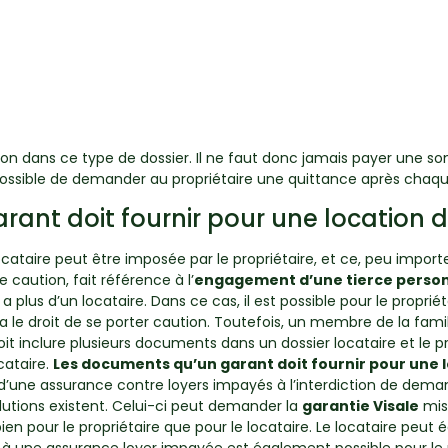
ation dans ce type de dossier. Il ne faut donc jamais payer une 
st possible de demander au propriétaire une quittance après chaq
rant doit fournir pour une location
ataire peut être imposée par le propriétaire, et ce, peu importe s
caution, fait référence à l’
engagement d’une tierce personne
 a plus d’un locataire. Dans ce cas, il est possible pour le propr
a le droit de se porter caution. Toutefois, un membre de la famill
it inclure plusieurs documents dans un dossier locataire et le p
cataire.
Les documents qu’un garant doit fournir pour une
on d’une assurance contre loyers impayés à l’interdiction de deman
olutions existent. Celui-ci peut demander la
garantie Visale
mis
i bien pour le propriétaire que pour le locataire. Le locataire 
n à une assurance loyer impayée est également possible pour le p