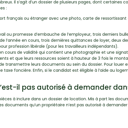
eux. Il s’agit d’un dossier de plusieurs pages, dont certaines con
es :
port français ou étranger avec une photo, carte de ressortissant 
vail ou promesse d’embauche de l’employeur, trois derniers bulle
 de l’année en cours, trois dernières quittances de loyer, deux de
ur profession libérale (pour les travailleurs indépendants).
 en cours de validité qui contient une photographie et une signatu
ents et que leurs ressources soient à hauteur de 3 fois le mont
de transmettre leurs documents au sein du dossier. Pour louer e
e taxe foncière. Enfin, si le candidat est éligible à l’aide au lo
est-il pas autorisé à demander dans
pièces à inclure dans un dossier de location. Mis à part les docu
. Les documents qu’un propriétaire n’est pas autorisé à demander 