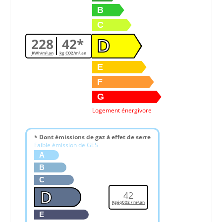
B
C
228
42*
D
KWh/m².an
kg CO2/m².an
E
F
G
Logement énergivore
* Dont émissions de gaz à effet de serre
Faible émission de GES
A
B
C
D
42
KgéqCO2 / m².an
E