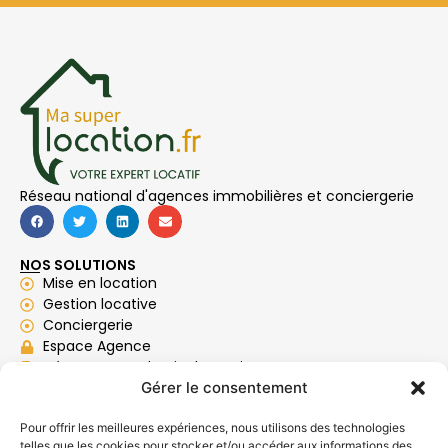
Réseau national d'agences immobilières et conciergerie
NOS SOLUTIONS
Mise en location
Gestion locative
Conciergerie
Espace Agence
Déposer mon dossier locataire
Gérer le consentement
Barème des honoraires
NOS AGENCES
Pour offrir les meilleures expériences, nous utilisons des technologies
Saint-Quentin (02)
telles que les cookies pour stocker et/ou accéder aux informations des