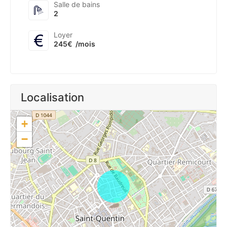
Salle de bains
2
Loyer
245€
/mois
Localisation
+
−